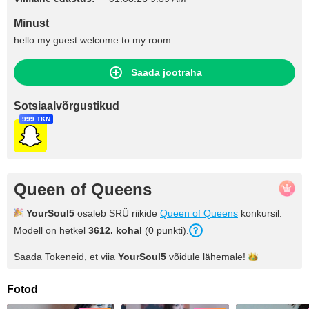
Minust
hello my guest welcome to my room.
Saada jootraha
Sotsiaalvõrgustikud
999 TKN
Queen of Queens
YourSoul5
osaleb SRÜ riikide
Queen of Queens
konkursil.
Modell on hetkel
3612. kohal
(0 punkti).
Saada Tokeneid, et viia
YourSoul5
võidule
lähemale!
Fotod