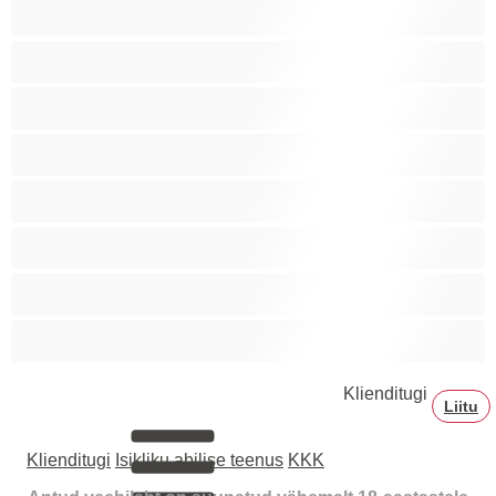
Suured naised
Suured tissid
Tibid
Tudengid
Tõmmud
Vanad
Vanemad naised
Väikesed tissid
Klienditugi
Liitu
Klienditugi
Isikliku abilise teenus
KKK