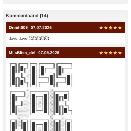
Kommentaarid (14)
Orech009
07.07.2026
:love :love 🥰🥰🥰🥰🥰
MilaBliss_del
07.05.2026
╓─╖╓──╖╓─╖╓────╖╓────╖
║█║║█╓╜║█║║█╓──╜║█╓──╜
║█╙╜╓╜░║█║║█╙──╖║█╙──╖
║█╓╖╙╖░║█║╙──╖█║╙──╖█║
║█║║█╙╖║█║╓──╜█║╓──╜█║
╙─╜╙──╜╙─╜╙────╜╙────╜
╓────╖░╓─────╖░╓────╖
║█╓──╜░║█╓─╖█║░║█╓╖█║
║█╙─╖░░║█║░║█║░║█╙╜╓╜
║█╓─╜░░║█║░║█║░║█╓╖╙╖
║█║░░░░║█╙─╜█║░║█║║█╙╖
╙─╜░░░░╙─────╜░╙─╜╙──╜
╓─╖░╓─╖╓─────╖░╓─╖░╓─╖
║█║░║█║║█╓─╖█║░║█║░║█║
║█╙─╜█║║█║░║█║░║█║░║█║