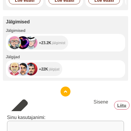
Loe edasi
Loe edasi
Loe edasi
Jälgimised
+23.2K
Jälgimised
+23.2K
jälgimist
+22K
Jälgijad
+22K
jälgijat
Sisene
Liitu
Sinu kasutajanimi: