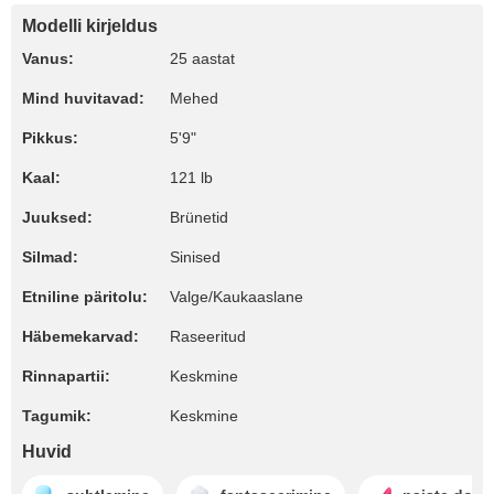
Modelli kirjeldus
Vanus:
25 aastat
Mind huvitavad:
Mehed
Pikkus:
5'9"
Kaal:
121 lb
Juuksed:
Brünetid
Silmad:
Sinised
Etniline päritolu:
Valge/Kaukaaslane
Häbemekarvad:
Raseeritud
Rinnapartii:
Keskmine
Tagumik:
Keskmine
Huvid