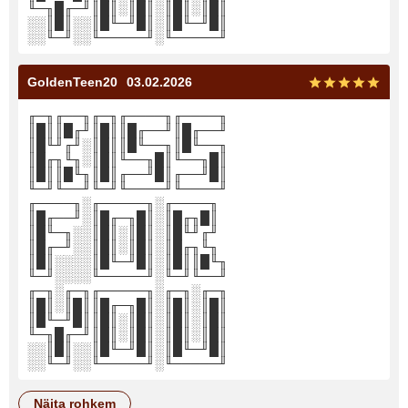
╙─╖█╓─╜║█║░║█║░║█║░║█║
░░║█║░░║█╙─╜█║░║█╙─╜█║
░░╙─╜░░╙─────╜░╙─────╜
GoldenTeen20
03.02.2026
╓─╖╓──╖╓─╖╓────╖╓────╖
║█║║█╓╜║█║║█╓──╜║█╓──╜
║█╙╜╓╜░║█║║█╙──╖║█╙──╖
║█╓╖╙╖░║█║╙──╖█║╙──╖█║
║█║║█╙╖║█║╓──╜█║╓──╜█║
╙─╜╙──╜╙─╜╙────╜╙────╜
╓────╖░╓─────╖░╓────╖
║█╓──╜░║█╓─╖█║░║█╓╖█║
║█╙─╖░░║█║░║█║░║█╙╜╓╜
║█╓─╜░░║█║░║█║░║█╓╖╙╖
║█║░░░░║█╙─╜█║░║█║║█╙╖
╙─╜░░░░╙─────╜░╙─╜╙──╜
╓─╖░╓─╖╓─────╖░╓─╖░╓─╖
║█║░║█║║█╓─╖█║░║█║░║█║
║█╙─╜█║║█║░║█║░║█║░║█║
╙─╖█╓─╜║█║░║█║░║█║░║█║
░░║█║░░║█╙─╜█║░║█╙─╜█║
░░╙─╜░░╙─────╜░╙─────╜
näita rohkem