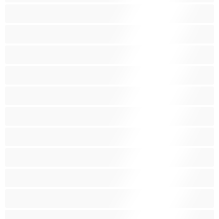
Hiigeltissid
Indialanna
Karvane tuss
Keskmised tissid
Koduperenaised
Kurvikad
Latiina
Lesbid
Lihaselised
Mänguasjad
Noored 18+