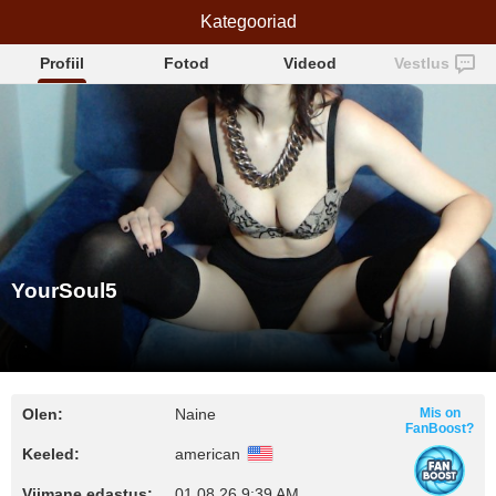
Kategooriad
YourSoul5
Profiil
Fotod
Videod
Vestlus
YourSoul5
Olen:
Naine
Mis on
FanBoost?
Keeled:
american
Viimane edastus:
01.08.26 9:39 AM