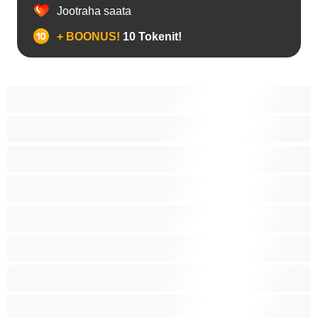
Jootraha saata
+ BOONUS!
10 Tokenit!
Anaal
Araablanna
Asiaadid
Blondiinid
Brünetid
Fetiš
Grupiseks
Heledanahalised