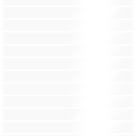
Parimad privaatseteks
Pornostaarid
Pritsiv orgasm
Punapead
Rasedad
Raseeritud tuss
Sale
Sidumismängud
Suitsufetiš
Suur perse