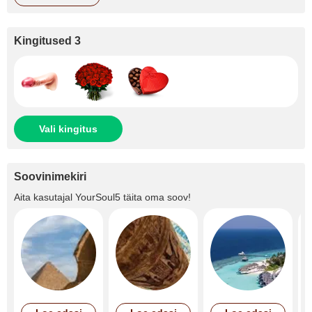
Kingitused 3
Vali kingitus
Soovinimekiri
Aita kasutajal
YourSoul5
täita oma soov!