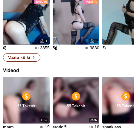
TASUTA
TASUTA
1
1
3855
3830
6)
5))
3)
Vaata kõiki
Videod
55 Tokenit
55 Tokenit
55 Tokeni
1:52
2:26
19
16
mmm
erotic 5
spank ass